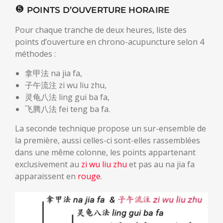
POINTS D’OUVERTURE HORAIRE
Pour chaque tranche de deux heures, liste des
points d’ouverture en chrono-acupuncture selon 4
méthodes :
拿甲法 na jia fa,
子午流注 zi wu liu zhu,
灵龟八法 ling gui ba fa,
飞腾八法 fei teng ba fa.
La seconde technique propose un sur-ensemble de
la première, aussi celles-ci sont-elles rassemblées
dans une même colonne, les points appartenant
exclusivement au
zi wu liu zhu
et pas au na jia fa
apparaissent en
rouge
.