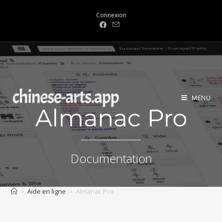
Connexion
MENU
Almanac Pro
Documentation
>
Aide en ligne
>
Almanac Pro